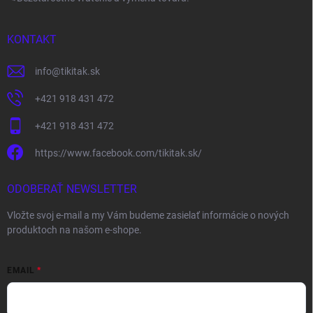
KONTAKT
info
@
tikitak.sk
+421 918 431 472
+421 918 431 472
https://www.facebook.com/tikitak.sk/
ODOBERAŤ NEWSLETTER
Vložte svoj e-mail a my Vám budeme zasielať informácie o nových
produktoch na našom e-shope.
EMAIL