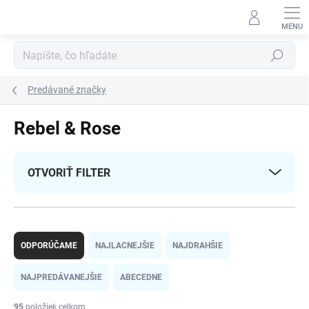
Prejsť
na
obsah
Hľadať
Predávané značky
Rebel & Rose
OTVORIŤ FILTER
R
a
ODPORÚČAME
NAJLACNEJŠIE
NAJDRAHŠIE
d
e
NAJPREDÁVANEJŠIE
ABECEDNE
n
i
95
položiek celkom