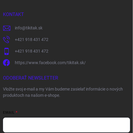
KONTAKT
info
@
tikitak.sk
+421 918 431 472
+421 918 431 472
https://www.facebook.com/tikitak.sk/
ODOBERAŤ NEWSLETTER
Vložte svoj e-mail a my Vám budeme zasielať informácie o nových
produktoch na našom e-shope.
EMAIL