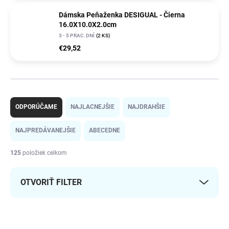
Dámska Peňaženka DESIGUAL - Čierna
16.0X10.0X2.0cm
3 - 5 PRAC.DNÍ
(2 KS)
€29,52
R
a
ODPORÚČAME
NAJLACNEJŠIE
NAJDRAHŠIE
d
e
NAJPREDÁVANEJŠIE
ABECEDNE
n
i
125
položiek celkom
e
p
OTVORIŤ FILTER
r
o
d
V
u
ý
NAJLACNEJŠIE NA
TRHU
2733789