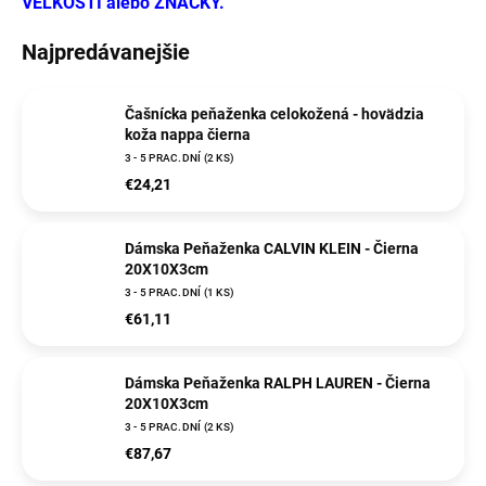
VEĽKOSTI alebo ZNAČKY.
Najpredávanejšie
Čašnícka peňaženka celokožená - hovädzia
koža nappa čierna
3 - 5 PRAC.DNÍ
(2 KS)
€24,21
Dámska Peňaženka CALVIN KLEIN - Čierna
20X10X3cm
3 - 5 PRAC.DNÍ
(1 KS)
€61,11
Dámska Peňaženka RALPH LAUREN - Čierna
20X10X3cm
3 - 5 PRAC.DNÍ
(2 KS)
€87,67