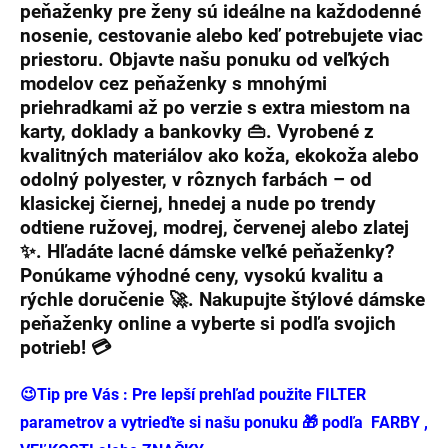
peňaženky pre ženy
sú ideálne na každodenné
nosenie, cestovanie alebo keď potrebujete viac
priestoru. Objavte našu ponuku od
veľkých
modelov
cez
peňaženky s mnohými
priehradkami
až po verzie s extra miestom na
karty, doklady a bankovky 👜. Vyrobené z
kvalitných materiálov ako koža, ekokoža alebo
odolný polyester, v rôznych farbách – od
klasickej čiernej, hnedej a nude po trendy
odtiene ružovej, modrej, červenej alebo zlatej
✨. Hľadáte
lacné dámske veľké peňaženky
?
Ponúkame výhodné ceny, vysokú kvalitu a
rýchle doručenie 🚀. Nakupujte
štýlové dámske
peňaženky
online a vyberte si podľa svojich
potrieb! 💳
😉Tip pre Vás : Pre lepší prehľad použite FILTER
parametrov a vytrieďte si našu ponuku 🎁 podľa FARBY ,