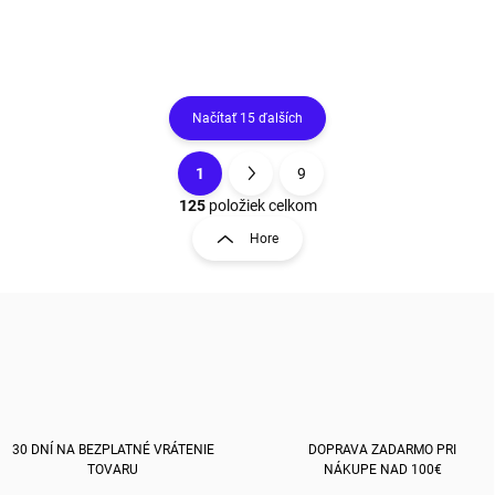
Načítať 15 ďalších
1
9
O
S
v
t
125
položiek celkom
l
r
Hore
á
á
d
n
a
k
c
o
i
e
v
p
a
r
n
v
i
k
e
30 DNÍ NA BEZPLATNÉ VRÁTENIE
DOPRAVA ZADARMO PRI
y
TOVARU
NÁKUPE NAD 100€
v