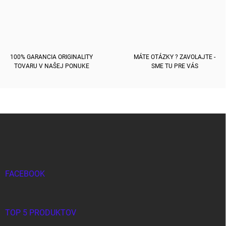
ý
p
i
s
u
100% GARANCIA ORIGINALITY
MÁTE OTÁZKY ? ZAVOLAJTE -
TOVARU V NAŠEJ PONUKE
SME TU PRE VÁS
Z
á
p
ä
t
i
FACEBOOK
e
TOP 5 PRODUKTOV