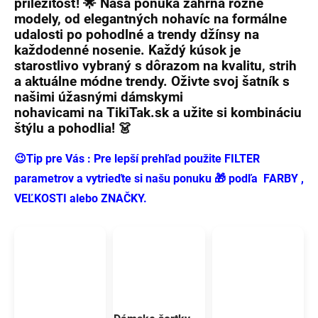
príležitosť! 🌟 Naša ponuka zahŕňa rôzne
modely, od elegantných nohavíc na formálne
udalosti po pohodlné a trendy džínsy na
každodenné nosenie. Každý kúsok je
starostlivo vybraný s dôrazom na kvalitu, strih
a aktuálne módne trendy. Oživte svoj šatník s
našimi úžasnými
dámskymi
nohavicami
na
TikiTak.sk
a užite si kombináciu
štýlu a pohodlia! 👗
😉Tip pre Vás : Pre lepší prehľad použite FILTER
parametrov a vytrieďte si našu ponuku 🎁 podľa FARBY ,
VEĽKOSTI alebo ZNAČKY.