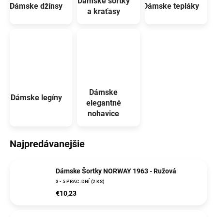
Dámske šortky
Dámske džínsy
Dámske tepláky
a kraťasy
Dámske
Dámske legíny
elegantné
nohavice
Najpredávanejšie
Dámske Šortky NORWAY 1963 - Ružová
3 - 5 PRAC.DNÍ
(2 KS)
€10,23