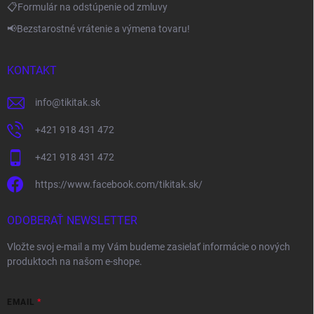
📋Formulár na odstúpenie od zmluvy
📢Bezstarostné vrátenie a výmena tovaru!
KONTAKT
info
@
tikitak.sk
+421 918 431 472
+421 918 431 472
https://www.facebook.com/tikitak.sk/
ODOBERAŤ NEWSLETTER
Vložte svoj e-mail a my Vám budeme zasielať informácie o nových
produktoch na našom e-shope.
EMAIL