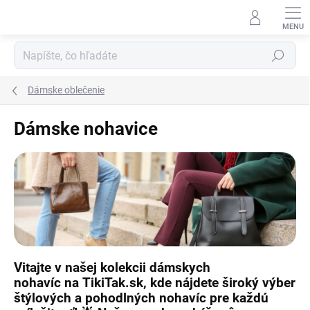
Prejsť
na
obsah
Hľadať
Dámske oblečenie
Dámske nohavice
Vitajte v našej kolekcii
dámskych
nohavíc
na
TikiTak.sk
, kde nájdete široký výber
štýlových a pohodlných nohavíc pre každú