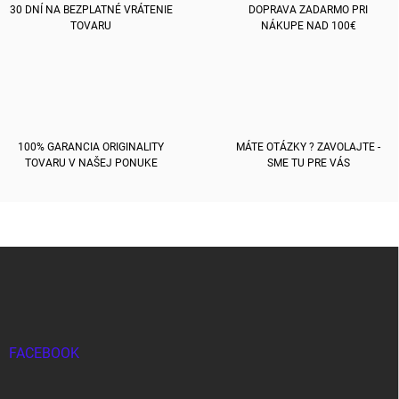
e
30 DNÍ NA BEZPLATNÉ VRÁTENIE
DOPRAVA ZADARMO PRI
y
TOVARU
NÁKUPE NAD 100€
v
ý
p
i
s
u
100% GARANCIA ORIGINALITY
MÁTE OTÁZKY ? ZAVOLAJTE -
TOVARU V NAŠEJ PONUKE
SME TU PRE VÁS
Z
á
p
ä
t
i
FACEBOOK
e