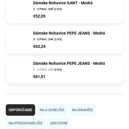
Dámske Nohavice GANT - Modrá
3 - 5 PRAC.DNÍ
(2 KS)
€52,05
Dámske Nohavice PEPE JEANS - Modrá
3 - 5 PRAC.DNÍ
(2 KS)
€62,24
Dámske Nohavice PEPE JEANS - Modrá
3 - 5 PRAC.DNÍ
(2 KS)
€61,01
R
a
ODPORÚČAME
NAJLACNEJŠIE
NAJDRAHŠIE
d
e
NAJPREDÁVANEJŠIE
ABECEDNE
n