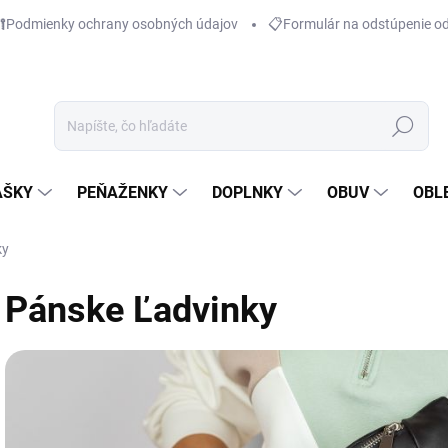
Podmienky ochrany osobných údajov
📋Formulár na odstúpenie o
Hľadať
AŠKY
PEŇAŽENKY
DOPLNKY
OBUV
OBL
ky
Pánske Ľadvinky