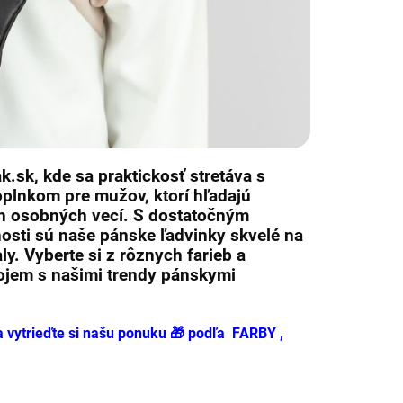
ak.sk
, kde sa praktickosť stretáva s
plnkom pre mužov, ktorí hľadajú
ch osobných vecí. S dostatočným
nosti sú naše
pánske ľadvinky
skvelé na
ly. Vyberte si z rôznych farieb a
dojem s našimi trendy
pánskymi
a vytrieďte si našu ponuku 🎁 podľa FARBY ,