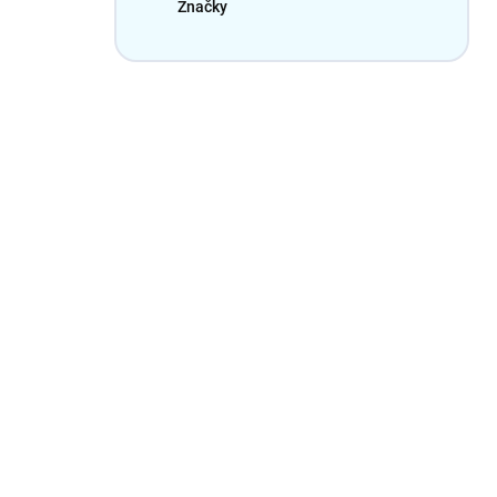
Značky
Majte 
zľavu 
Občas Vám pošleme n
produktov. Zadaním a