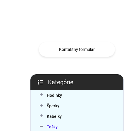
n
e
l
Máte otázku?
Obráťte sa na nás.
Kontaktný formulár
Kategórie
Preskočiť
kategórie
Hodinky
Šperky
Kabelky
Tašky