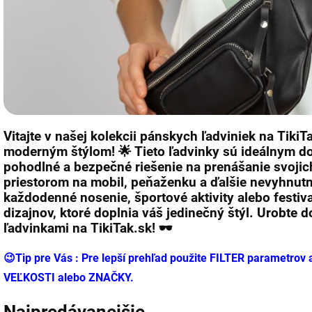
Vitajte v našej kolekcii
pánskych ľadviniek
na
TikiT
moderným štýlom! 🌟 Tieto ľadvinky sú ideálnym do
pohodlné a bezpečné riešenie na prenášanie svoji
priestorom na mobil, peňaženku a ďalšie nevyhnut
každodenné nosenie, športové aktivity alebo festiva
dizajnov, ktoré doplnia váš jedinečný štýl. Urobte 
ľadvinkami
na
TikiTak.sk
! 🕶️
😉Tip pre Vás : Pre lepší prehľad použite FILTER parametrov 
VEĽKOSTI alebo ZNAČKY.