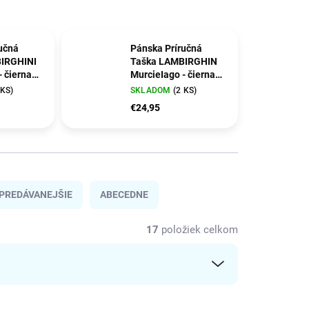
učná
Pánska Príručná
IRGHINI
Taška LAMBIRGHIN
- čierna
MurcieIago - čierna
m
18x12x3,5cm
 KS)
SKLADOM
(2 KS)
€24,95
PREDÁVANEJŠIE
ABECEDNE
17
položiek celkom