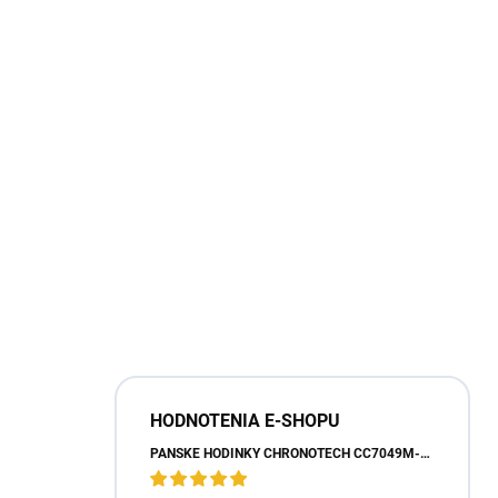
Chce
Zásady sprac
HODNOTENIA E-SHOPU
PÁNSKE HODINKY CHRONOTECH CC7049M-03 (40MM)