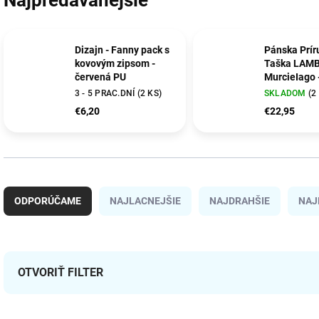
Najpredávanejšie
Dizajn - Fanny pack s
Pánska Prír
kovovým zipsom -
Taška LAMB
červená PU
MurcieIago 
16x10x3,5c
3 - 5 PRAC.DNÍ
(2 KS)
SKLADOM
(2
€6,20
€22,95
R
a
ODPORÚČAME
NAJLACNEJŠIE
NAJDRAHŠIE
NAJ
d
e
n
i
e
OTVORIŤ FILTER
p
r
V