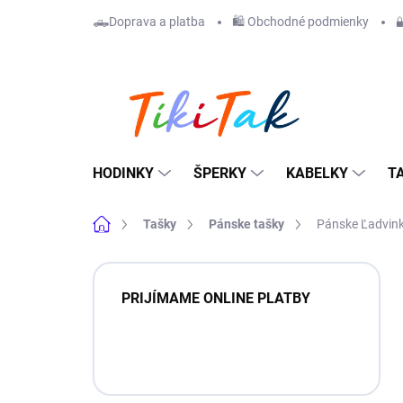
Prejsť
🛻Doprava a platba
🛍️ Obchodné podmienky

na
obsah
HODINKY
ŠPERKY
KABELKY
T
Domov
Tašky
Pánske tašky
Pánske Ľadvin
B
o
PRIJÍMAME ONLINE PLATBY
č
n
ý
p
a