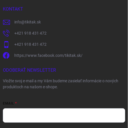
KONTAKT
info
@
tikitak.sk
+421 918 431 472
+421 918 431 472
https://www.facebook.com/tikitak.sk/
ODOBERAŤ NEWSLETTER
Vložte svoj e-mail a my Vám budeme zasielať informácie o nových
produktoch na našom e-shope.
EMAIL