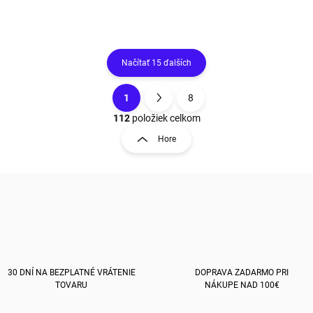
Načítať 15 ďalších
1
8
O
S
v
t
112
položiek celkom
l
r
Hore
á
á
d
n
a
k
c
o
i
e
v
p
a
r
n
v
i
k
e
30 DNÍ NA BEZPLATNÉ VRÁTENIE
DOPRAVA ZADARMO PRI
y
TOVARU
NÁKUPE NAD 100€
v
ý