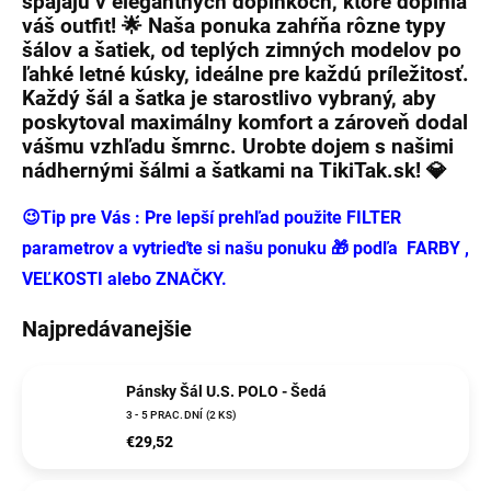
spájajú v elegantných doplnkoch, ktoré doplnia
váš outfit! 🌟 Naša ponuka zahŕňa rôzne typy
šálov a šatiek, od teplých zimných modelov po
ľahké letné kúsky, ideálne pre každú príležitosť.
Každý šál a šatka je starostlivo vybraný, aby
poskytoval maximálny komfort a zároveň dodal
vášmu vzhľadu šmrnc. Urobte dojem s našimi
nádhernými
šálmi a šatkami
na
TikiTak.sk
! 💎
😉Tip pre Vás : Pre lepší prehľad použite FILTER
parametrov a vytrieďte si našu ponuku 🎁 podľa FARBY ,
VEĽKOSTI alebo ZNAČKY.
Najpredávanejšie
Pánsky Šál U.S. POLO - Šedá
3 - 5 PRAC.DNÍ
(2 KS)
€29,52