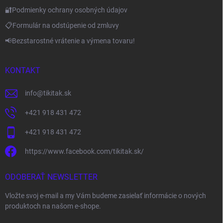
🔐Podmienky ochrany osobných údajov
📋Formulár na odstúpenie od zmluvy
📢Bezstarostné vrátenie a výmena tovaru!
KONTAKT
info
@
tikitak.sk
+421 918 431 472
+421 918 431 472
https://www.facebook.com/tikitak.sk/
ODOBERAŤ NEWSLETTER
Vložte svoj e-mail a my Vám budeme zasielať informácie o nových
produktoch na našom e-shope.