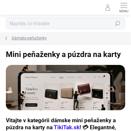
Prejsť
na
obsah
Hľadať
Dámske peňaženky
Mini peňaženky a púzdra na karty
Vitajte v kategórii
dámske mini peňaženky a
púzdra na karty
na
TikiTak.sk
! 💳 Elegantné,