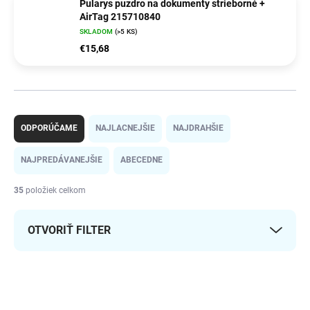
Pularys puzdro na dokumenty strieborné +
AirTag 215710840
SKLADOM
(>5 KS)
€15,68
R
a
ODPORÚČAME
NAJLACNEJŠIE
NAJDRAHŠIE
d
e
NAJPREDÁVANEJŠIE
ABECEDNE
n
i
35
položiek celkom
e
p
OTVORIŤ FILTER
r
o
d
V
u
ý
ODOSIELAME IHNEĎ
k
2766656/CIE
p
NAJLACNEJŠIE NA
t