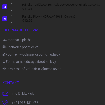
Pánske Teplákové Bermudy Lee Cooper Originals Cargo s
bočnými Kapsami tmavo šedé
€11,95
Pánske Plavky NORWAY 1963 - Červená
€12,99
INFORMÁCIE PRE VÁS
🛻Doprava a platba
🛍️ Obchodné podmienky
🔐Podmienky ochrany osobných údajov
📋Formulár na odstúpenie od zmluvy
📢Bezstarostné vrátenie a výmena tovaru!
KONTAKT
info
@
tikitak.sk
+421 918 431 472