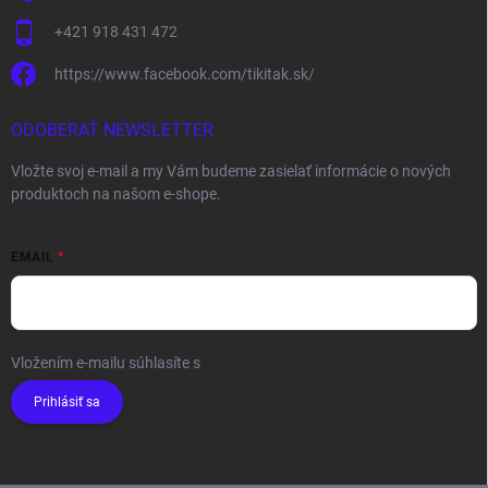
+421 918 431 472
https://www.facebook.com/tikitak.sk/
ODOBERAŤ NEWSLETTER
Vložte svoj e-mail a my Vám budeme zasielať informácie o nových
produktoch na našom e-shope.
EMAIL
Vložením e-mailu súhlasíte s
podmienkami ochrany osobných údajov
Prihlásiť sa