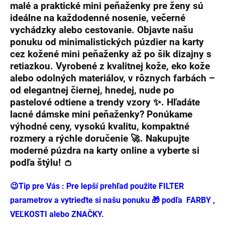
malé a praktické
mini peňaženky pre ženy
sú
ideálne na každodenné nosenie, večerné
vychádzky alebo cestovanie. Objavte našu
ponuku od
minimalistických púzdier na karty
cez
kožené mini peňaženky
až po
šik dizajny s
retiazkou
. Vyrobené z kvalitnej kože, eko kože
alebo odolných materiálov, v rôznych farbách –
od elegantnej čiernej, hnedej, nude po
pastelové odtiene a trendy vzory ✨. Hľadáte
lacné dámske mini peňaženky
? Ponúkame
výhodné ceny, vysokú kvalitu, kompaktné
rozmery a rýchle doručenie 🚀. Nakupujte
moderné púzdra na karty
online a vyberte si
podľa štýlu! 👛
😉Tip pre Vás : Pre lepší prehľad použite FILTER
parametrov a vytrieďte si našu ponuku 🎁 podľa FARBY ,
VEĽKOSTI alebo ZNAČKY.