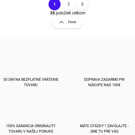
1
3
O
S
v
t
35
položiek celkom
l
r
Hore
á
á
d
n
a
k
c
o
i
e
v
p
a
r
n
v
i
k
e
30 DNÍ NA BEZPLATNÉ VRÁTENIE
DOPRAVA ZADARMO PRI
y
TOVARU
NÁKUPE NAD 100€
v
ý
p
i
s
u
100% GARANCIA ORIGINALITY
MÁTE OTÁZKY ? ZAVOLAJTE -
TOVARU V NAŠEJ PONUKE
SME TU PRE VÁS