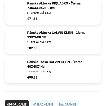
Pánska Aktovka PIQUADRO - Čierna
7.0X33.0X21.0 cm
3 - 5 PRAC.DNÍ
(2 KS)
€71,83
Pánska Aktovka CALVIN KLEIN - Čierna
39X26X8 cm
3 - 5 PRAC.DNÍ
(2 KS)
€82,66
Pánska Taška CALVIN KLEIN - Čierna
40X48X14cm
3 - 5 PRAC.DNÍ
(2 KS)
€90,33
R
a
ODPORÚČAME
NAJLACNEJŠIE
NAJDRAHŠIE