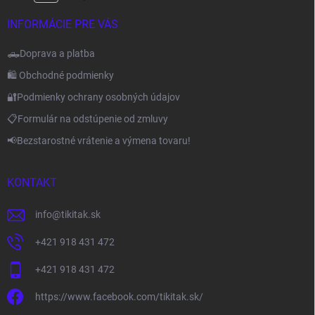
INFORMÁCIE PRE VÁS
🛻Doprava a platba
🛍️ Obchodné podmienky
🔐Podmienky ochrany osobných údajov
📋Formulár na odstúpenie od zmluvy
📢Bezstarostné vrátenie a výmena tovaru!
KONTAKT
info
@
tikitak.sk
+421 918 431 472
+421 918 431 472
https://www.facebook.com/tikitak.sk/