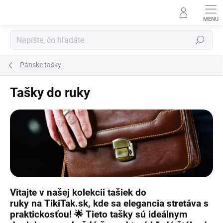
Prejsť
na
obsah
Hľadať
Pánske tašky
Tašky do ruky
Vitajte v našej kolekcii
tašiek do
ruky
na
TikiTak.sk
, kde sa elegancia stretáva s
praktickosťou! 🌟 Tieto tašky sú ideálnym