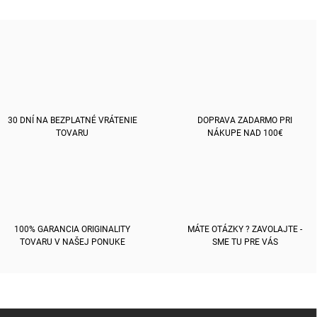
v
l
á
d
a
c
i
e
p
30 DNÍ NA BEZPLATNÉ VRÁTENIE
DOPRAVA ZADARMO PRI
r
TOVARU
NÁKUPE NAD 100€
v
k
y
v
ý
p
i
100% GARANCIA ORIGINALITY
MÁTE OTÁZKY ? ZAVOLAJTE -
s
TOVARU V NAŠEJ PONUKE
SME TU PRE VÁS
u
Z