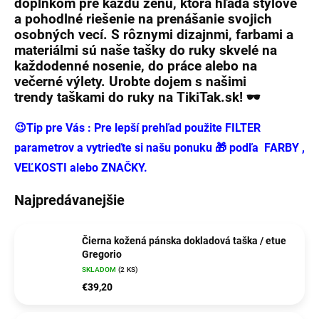
doplnkom pre každú ženu, ktorá hľadá štýlové
a pohodlné riešenie na prenášanie svojich
osobných vecí. S rôznymi dizajnmi, farbami a
materiálmi sú naše
tašky do ruky
skvelé na
každodenné nosenie, do práce alebo na
večerné výlety. Urobte dojem s našimi
trendy
taškami do ruky
na
TikiTak.sk
! 🕶️
😉Tip pre Vás : Pre lepší prehľad použite FILTER
parametrov a vytrieďte si našu ponuku 🎁 podľa FARBY ,
VEĽKOSTI alebo ZNAČKY.
Najpredávanejšie
Čierna kožená pánska dokladová taška / etue
Gregorio
SKLADOM
(2 KS)
€39,20