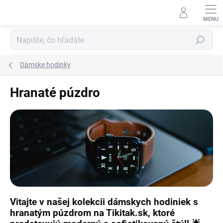
Prejsť
na
obsah
Hľadať
Dámske hodinky
Hranaté púzdro
Vitajte v našej kolekcii
dámskych hodiniek
s
hranatým púzdrom
na
Tikitak.sk
, ktoré