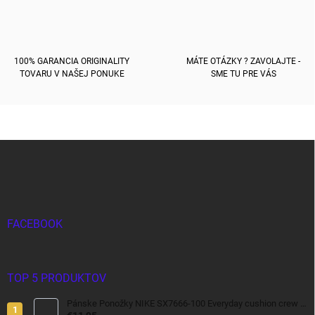
i
s
u
100% GARANCIA ORIGINALITY
MÁTE OTÁZKY ? ZAVOLAJTE -
TOVARU V NAŠEJ PONUKE
SME TU PRE VÁS
Z
á
p
ä
t
i
FACEBOOK
e
TOP 5 PRODUKTOV
Pánske Ponožky NIKE SX7666-100 Everyday cushion crew 3