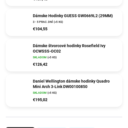
Dámske Hodinky GUESS GW0669L2 (29MM)
3 - 5 PRAC.DNÍ
(>5 KS)
€104,55
Dámske štvorcové hodinky Rosefield Ivy
OCWSSS-OC02
SKLADOM
(>5 KS)
€126,42
Daniel Wellington dámske hodinky Quadro
Mini Arch 3-Link DW00100850
SKLADOM
(>5 KS)
€195,02
R