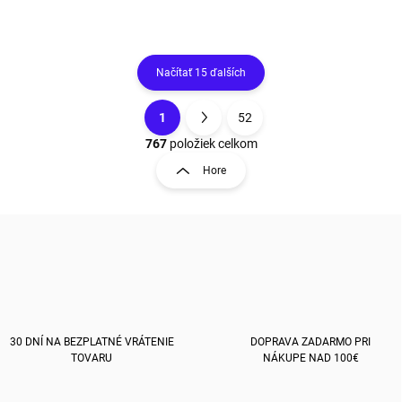
Načítať 15 ďalších
1
52
O
S
v
t
767
položiek celkom
l
r
Hore
á
á
d
n
a
k
c
o
i
e
v
p
a
r
n
v
i
k
e
30 DNÍ NA BEZPLATNÉ VRÁTENIE
DOPRAVA ZADARMO PRI
y
TOVARU
NÁKUPE NAD 100€
v
ý
p