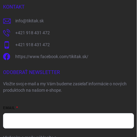
KONTAKT
info
@
tikitak.sk
+421 918 431 472
+421 918 431 472
https://www.facebook.com/tikitak.sk/
ODOBERAŤ NEWSLETTER
Vložte svoj e-mail a my Vám budeme zasielať informácie o nových
produktoch na našom e-shope.
EMAIL