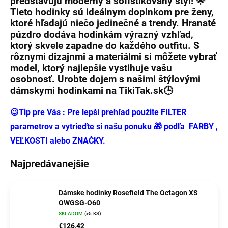
predstavujú moderný a sofistikovaný štýl! 🌟
Tieto hodinky sú ideálnym
doplnkom
pre ženy,
ktoré hľadajú niečo jedinečné a trendy.
Hranaté
púzdro
dodáva hodinkám výrazný vzhľad,
ktorý skvele zapadne do každého outfitu. S
rôznymi dizajnmi a materiálmi si môžete vybrať
model, ktorý najlepšie vystihuje vašu
osobnosť. Urobte dojem s našimi štýlovými
dámskymi hodinkami
na
TikiTak.sk
🕒
😉Tip pre Vás : Pre lepší prehľad použite FILTER
parametrov a vytrieďte si našu ponuku 🎁 podľa FARBY ,
VEĽKOSTI alebo ZNAČKY.
Najpredávanejšie
Dámske hodinky Rosefield The Octagon XS
OWGSG-O60
SKLADOM
(>5 KS)
€126,42