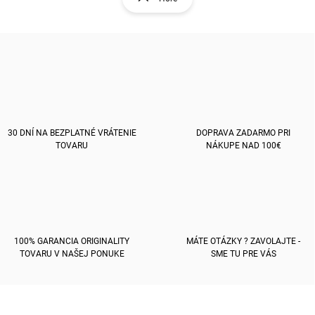
á
á
d
n
a
k
c
o
i
e
v
p
a
r
n
v
i
k
e
30 DNÍ NA BEZPLATNÉ VRÁTENIE
DOPRAVA ZADARMO PRI
y
TOVARU
NÁKUPE NAD 100€
v
ý
p
i
s
u
100% GARANCIA ORIGINALITY
MÁTE OTÁZKY ? ZAVOLAJTE -
TOVARU V NAŠEJ PONUKE
SME TU PRE VÁS