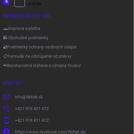
€12,99
INFORMÁCIE PRE VÁS
🛻Doprava a platba
🛍️ Obchodné podmienky
🔐Podmienky ochrany osobných údajov
📋Formulár na odstúpenie od zmluvy
📢Bezstarostné vrátenie a výmena tovaru!
KONTAKT
info
@
tikitak.sk
+421 918 431 472
+421 918 431 472
https://www.facebook.com/tikitak.sk/