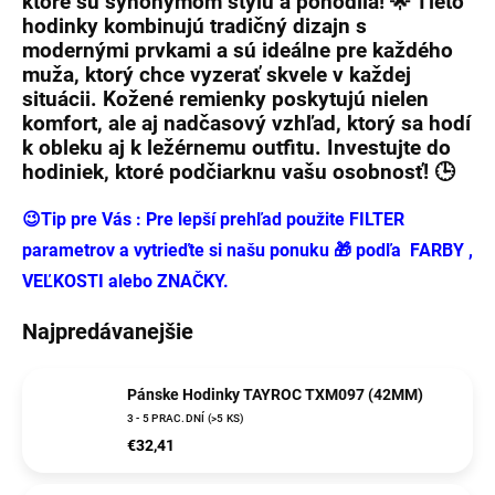
ktoré sú synonymom
štýlu
a
pohodlia
! 🌟 Tieto
hodinky
kombinujú
tradičný dizajn
s
modernými prvkami a sú ideálne pre každého
muža, ktorý chce vyzerať skvele v každej
situácii.
Kožené remienky
poskytujú nielen
komfort
, ale aj nadčasový vzhľad, ktorý sa hodí
k obleku aj k ležérnemu outfitu. Investujte do
hodiniek, ktoré podčiarknu vašu
osobnosť
! 🕒
😉Tip pre Vás : Pre lepší prehľad použite FILTER
parametrov a vytrieďte si našu ponuku 🎁 podľa FARBY ,
VEĽKOSTI alebo ZNAČKY.
Najpredávanejšie
Pánske Hodinky TAYROC TXM097 (42MM)
3 - 5 PRAC.DNÍ
(>5 KS)
€32,41