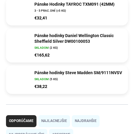
Pánske Hodinky TAYROC TXM091 (42MM)
3 - 5 PRAC.DNÍ
(>5 KS)
€32,41
Pánske hodinky Daniel Wellington Classic
Sheffield Silver DW00100053
SKLADOM
(2 KS)
€165,62
Pánske hodinky Steve Madden SM/9111NVSV
SKLADOM
(5 KS)
€38,22
R
a
ODPORÚČAME
NAJLACNEJŠIE
NAJDRAHŠIE
d
e