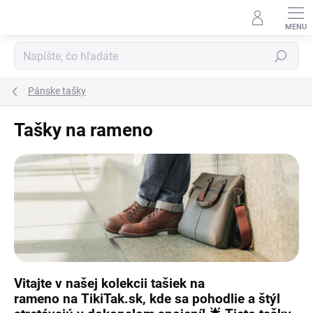
Prejsť
na
obsah
Hľadať
Pánske tašky
Tašky na rameno
Vitajte v našej kolekcii
tašiek na
rameno
na
TikiTak.sk
, kde sa pohodlie a štýl