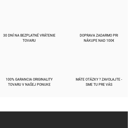
o
i
e
v
p
a
r
n
v
i
k
e
30 DNÍ NA BEZPLATNÉ VRÁTENIE
DOPRAVA ZADARMO PRI
y
TOVARU
NÁKUPE NAD 100€
v
ý
p
i
s
u
100% GARANCIA ORIGINALITY
MÁTE OTÁZKY ? ZAVOLAJTE -
TOVARU V NAŠEJ PONUKE
SME TU PRE VÁS
Z
á
p