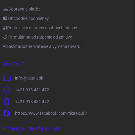
🛻Doprava a platba
🛍️ Obchodné podmienky
🔐Podmienky ochrany osobných údajov
📋Formulár na odstúpenie od zmluvy
📢Bezstarostné vrátenie a výmena tovaru!
KONTAKT
info
@
tikitak.sk
+421 918 431 472
+421 918 431 472
https://www.facebook.com/tikitak.sk/
ODOBERAŤ NEWSLETTER