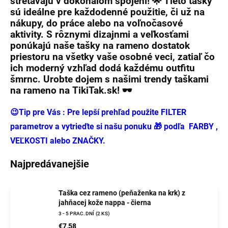
stretávajú v dokonalom spojení! 🌟 Tieto tašky
sú ideálne pre každodenné použitie, či už na
nákupy, do práce alebo na voľnočasové
aktivity. S rôznymi dizajnmi a veľkosťami
ponúkajú naše
tašky na rameno
dostatok
priestoru na všetky vaše osobné veci, zatiaľ čo
ich moderný vzhľad dodá každému outfitu
šmrnc. Urobte dojem s našimi trendy
taškami
na rameno
na
TikiTak.sk
! 🕶️
😉Tip pre Vás : Pre lepší prehľad použite FILTER
parametrov a vytrieďte si našu ponuku 🎁 podľa FARBY ,
VEĽKOSTI alebo ZNAČKY.
Najpredávanejšie
Taška cez rameno (peňaženka na krk) z
jahňacej kože nappa - čierna
3 - 5 PRAC.DNÍ
(2 KS)
€7,58