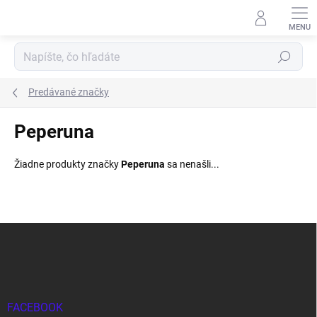
Prejsť
na
obsah
Hľadať
Predávané značky
Peperuna
Žiadne produkty značky
Peperuna
sa nenašli...
Z
á
p
ä
t
i
FACEBOOK