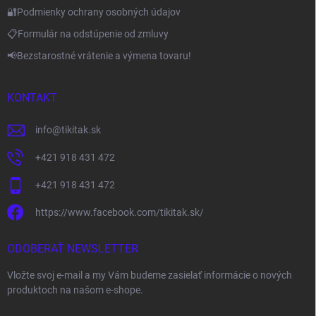
🔐Podmienky ochrany osobných údajov
📋Formulár na odstúpenie od zmluvy
📢Bezstarostné vrátenie a výmena tovaru!
KONTAKT
info
@
tikitak.sk
+421 918 431 472
+421 918 431 472
https://www.facebook.com/tikitak.sk/
ODOBERAŤ NEWSLETTER
Vložte svoj e-mail a my Vám budeme zasielať informácie o nových
produktoch na našom e-shope.