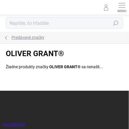
Prejsť
na
obsah
Hľadať
Predávané značky
OLIVER GRANT®
Žiadne produkty značky
OLIVER GRANT®
sa nenašli...
Z
á
p
ä
t
i
FACEBOOK