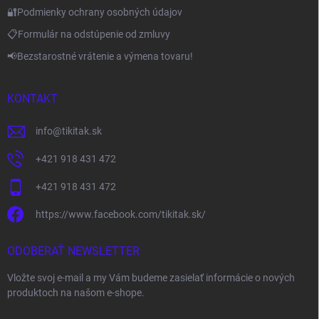
🔐Podmienky ochrany osobných údajov
📋Formulár na odstúpenie od zmluvy
📢Bezstarostné vrátenie a výmena tovaru!
KONTAKT
info
@
tikitak.sk
+421 918 431 472
+421 918 431 472
https://www.facebook.com/tikitak.sk/
ODOBERAŤ NEWSLETTER
Vložte svoj e-mail a my Vám budeme zasielať informácie o nových
produktoch na našom e-shope.