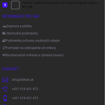
Pánske Teplákové Bermudy Lee Cooper Originals Cargo s
bočnými Kapsami tmavo šedé
€11,95
INFORMÁCIE PRE VÁS
🛻Doprava a platba
🛍️ Obchodné podmienky
🔐Podmienky ochrany osobných údajov
📋Formulár na odstúpenie od zmluvy
📢Bezstarostné vrátenie a výmena tovaru!
KONTAKT
info
@
tikitak.sk
+421 918 431 472
+421 918 431 472