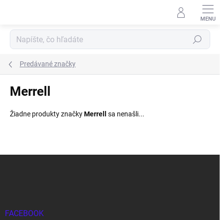
Prejsť
na
obsah
Hľadať
Predávané značky
Merrell
Žiadne produkty značky
Merrell
sa nenašli...
Z
á
p
ä
t
i
FACEBOOK