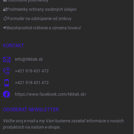
🛍️ Obchodné podmienky
🔐Podmienky ochrany osobných údajov
📋Formulár na odstúpenie od zmluvy
📢Bezstarostné vrátenie a výmena tovaru!
KONTAKT
info
@
tikitak.sk
+421 918 431 472
+421 918 431 472
https://www.facebook.com/tikitak.sk/
ODOBERAŤ NEWSLETTER
Vložte svoj e-mail a my Vám budeme zasielať informácie o nových
produktoch na našom e-shope.