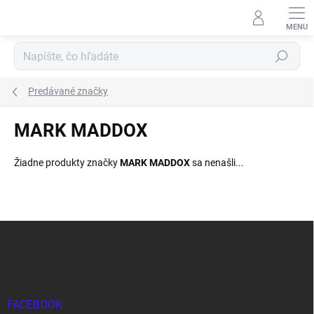
Prejsť
na
obsah
Hľadať
Predávané značky
MARK MADDOX
Žiadne produkty značky
MARK MADDOX
sa nenašli...
Z
á
p
ä
t
i
FACEBOOK