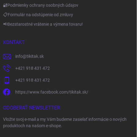
🔐Podmienky ochrany osobných údajov
📋Formulár na odstúpenie od zmluvy
📢Bezstarostné vrátenie a výmena tovaru!
KONTAKT
info
@
tikitak.sk
+421 918 431 472
+421 918 431 472
https://www.facebook.com/tikitak.sk/
ODOBERAŤ NEWSLETTER
Vložte svoj e-mail a my Vám budeme zasielať informácie o nových
produktoch na našom e-shope.