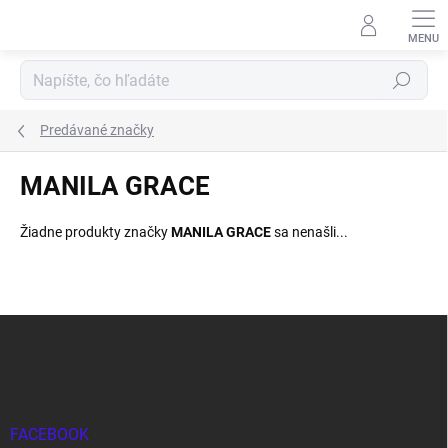
Prejsť
na
obsah
Hľadať
Predávané značky
MANILA GRACE
Žiadne produkty značky
MANILA GRACE
sa nenašli...
Z
á
p
ä
t
i
FACEBOOK