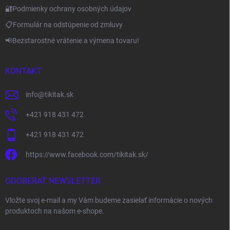
🔐Podmienky ochrany osobných údajov
📋Formulár na odstúpenie od zmluvy
📢Bezstarostné vrátenie a výmena tovaru!
KONTAKT
info
@
tikitak.sk
+421 918 431 472
+421 918 431 472
https://www.facebook.com/tikitak.sk/
ODOBERAŤ NEWSLETTER
Vložte svoj e-mail a my Vám budeme zasielať informácie o nových
produktoch na našom e-shope.