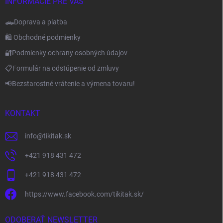
INFORMÁCIE PRE VÁS
🛻Doprava a platba
🛍️ Obchodné podmienky
🔐Podmienky ochrany osobných údajov
📋Formulár na odstúpenie od zmluvy
📢Bezstarostné vrátenie a výmena tovaru!
KONTAKT
info
@
tikitak.sk
+421 918 431 472
+421 918 431 472
https://www.facebook.com/tikitak.sk/
ODOBERAŤ NEWSLETTER