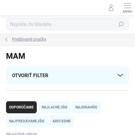
Prejsť
na
obsah
Hľadať
Predávané značky
MAM
OTVORIŤ FILTER
R
a
ODPORÚČAME
NAJLACNEJŠIE
NAJDRAHŠIE
d
e
NAJPREDÁVANEJŠIE
ABECEDNE
n
i
14
položiek celkom