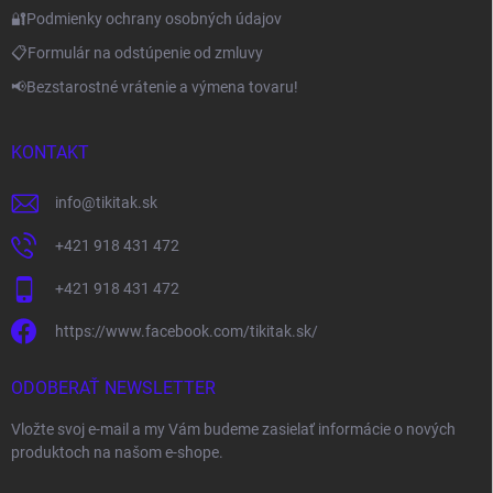
🔐Podmienky ochrany osobných údajov
📋Formulár na odstúpenie od zmluvy
📢Bezstarostné vrátenie a výmena tovaru!
KONTAKT
info
@
tikitak.sk
+421 918 431 472
+421 918 431 472
https://www.facebook.com/tikitak.sk/
ODOBERAŤ NEWSLETTER
Vložte svoj e-mail a my Vám budeme zasielať informácie o nových
produktoch na našom e-shope.