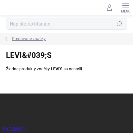
Prejsť
na
obsah
Hľadať
Predávané značky
LEVI&#039;S
Žiadne produkty značky
LEVI'S
sa nenašli...
Z
á
p
ä
t
i
FACEBOOK