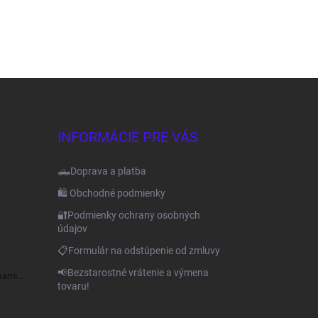
INFORMÁCIE PRE VÁS
🛻Doprava a platba
🛍️ Obchodné podmienky
🔐Podmienky ochrany osobných
údajov
📋Formulár na odstúpenie od zmluvy
📢Bezstarostné vrátenie a výmena
sami
tovaru!