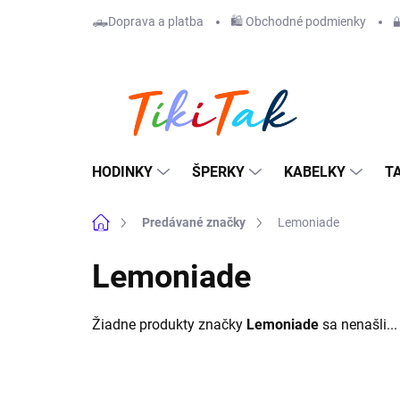
Prejsť
🛻Doprava a platba
🛍️ Obchodné podmienky

na
obsah
HODINKY
ŠPERKY
KABELKY
T
Domov
Predávané značky
Lemoniade
Lemoniade
Žiadne produkty značky
Lemoniade
sa nenašli...