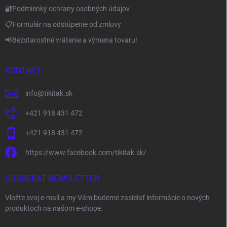
🔐Podmienky ochrany osobných údajov
📋Formulár na odstúpenie od zmluvy
📢Bezstarostné vrátenie a výmena tovaru!
KONTAKT
info
@
tikitak.sk
+421 918 431 472
+421 918 431 472
https://www.facebook.com/tikitak.sk/
ODOBERAŤ NEWSLETTER
Vložte svoj e-mail a my Vám budeme zasielať informácie o nových
produktoch na našom e-shope.