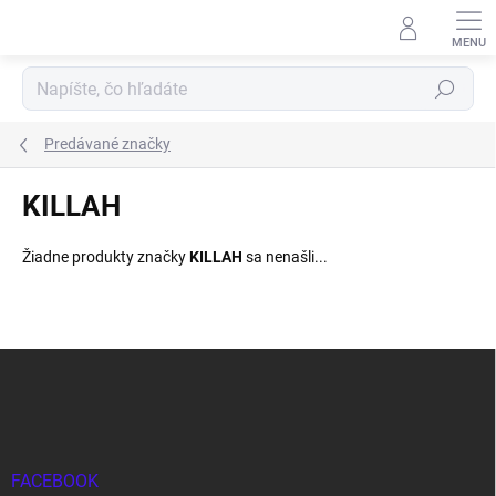
Prejsť
na
obsah
Hľadať
Predávané značky
KILLAH
Žiadne produkty značky
KILLAH
sa nenašli...
Z
á
p
ä
t
i
FACEBOOK