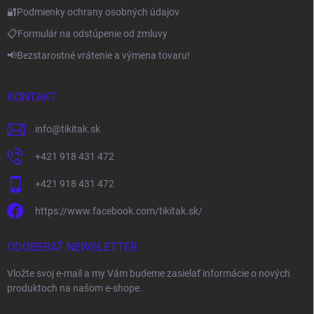
🔐Podmienky ochrany osobných údajov
📋Formulár na odstúpenie od zmluvy
📢Bezstarostné vrátenie a výmena tovaru!
KONTAKT
info
@
tikitak.sk
+421 918 431 472
+421 918 431 472
https://www.facebook.com/tikitak.sk/
ODOBERAŤ NEWSLETTER
Vložte svoj e-mail a my Vám budeme zasielať informácie o nových
produktoch na našom e-shope.