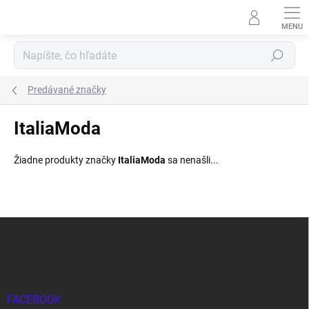
Prejsť
na
obsah
Hľadať
Predávané značky
ItaliaModa
Žiadne produkty značky
ItaliaModa
sa nenašli...
Z
á
p
ä
t
i
FACEBOOK