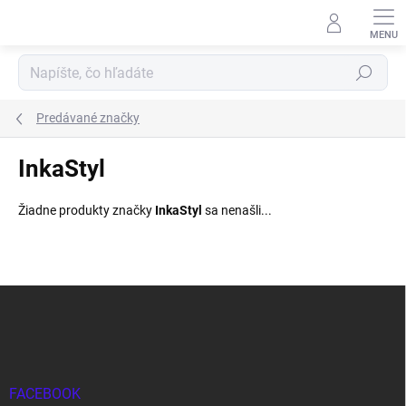
Prejsť
na
obsah
Hľadať
Predávané značky
InkaStyl
Žiadne produkty značky
InkaStyl
sa nenašli...
Z
á
p
ä
t
i
FACEBOOK