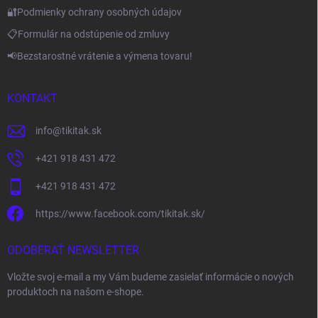
🔐Podmienky ochrany osobných údajov
📋Formulár na odstúpenie od zmluvy
📢Bezstarostné vrátenie a výmena tovaru!
KONTAKT
info
@
tikitak.sk
+421 918 431 472
+421 918 431 472
https://www.facebook.com/tikitak.sk/
ODOBERAŤ NEWSLETTER
Vložte svoj e-mail a my Vám budeme zasielať informácie o nových
produktoch na našom e-shope.