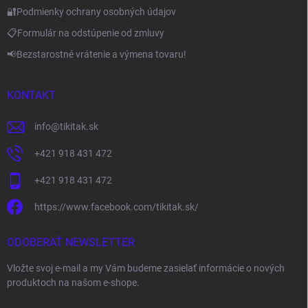
🔐Podmienky ochrany osobných údajov
📋Formulár na odstúpenie od zmluvy
📢Bezstarostné vrátenie a výmena tovaru!
KONTAKT
info
@
tikitak.sk
+421 918 431 472
+421 918 431 472
https://www.facebook.com/tikitak.sk/
ODOBERAŤ NEWSLETTER
Vložte svoj e-mail a my Vám budeme zasielať informácie o nových
produktoch na našom e-shope.