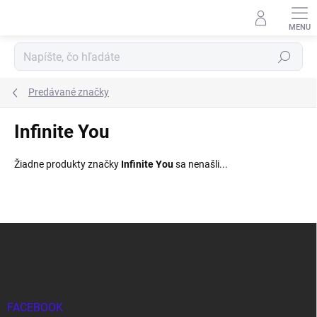
Prejsť
na
obsah
Hľadať
Predávané značky
Infinite You
Žiadne produkty značky
Infinite You
sa nenašli...
Z
á
p
ä
t
i
FACEBOOK