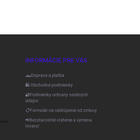
INFORMÁCIE PRE VÁS
🛻Doprava a platba
🛍️ Obchodné podmienky
🔐Podmienky ochrany osobných
údajov
📋Formulár na odstúpenie od zmluvy
📢Bezstarostné vrátenie a výmena
sami
tovaru!