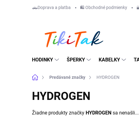
Prejsť
🛻Doprava a platba
🛍️ Obchodné podmienky

na
obsah
HODINKY
ŠPERKY
KABELKY
T
Domov
Predávané značky
HYDROGEN
HYDROGEN
Žiadne produkty značky
HYDROGEN
sa nenašli...