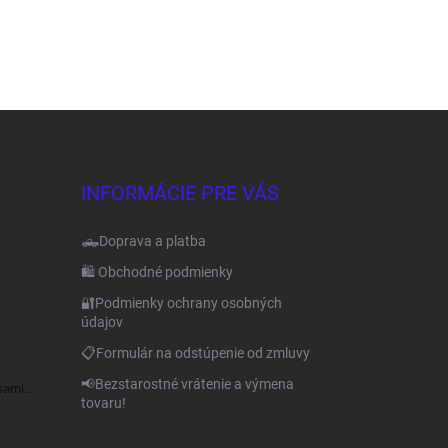
INFORMÁCIE PRE VÁS
🛻Doprava a platba
🛍️ Obchodné podmienky
🔐Podmienky ochrany osobných
údajov
📋Formulár na odstúpenie od zmluvy
📢Bezstarostné vrátenie a výmena
sami
tovaru!