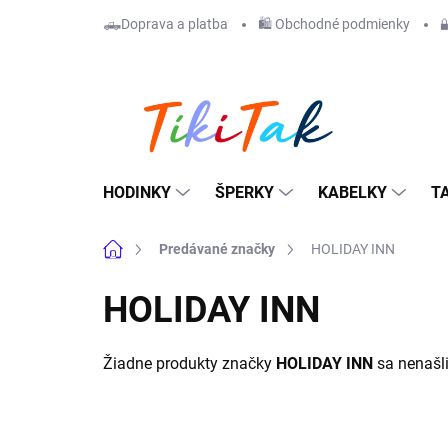
Prejsť
🛻Doprava a platba
🛍️ Obchodné podmienky

na
obsah
HODINKY
ŠPERKY
KABELKY
T
Domov
Predávané značky
HOLIDAY INN
HOLIDAY INN
Žiadne produkty značky
HOLIDAY INN
sa nenašli.