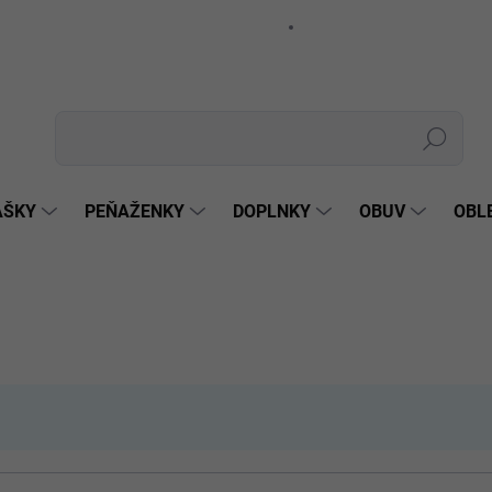
🔐Podmienky ochrany osobných údajov
📋Formulár na odstúpenie 
Hľadať
AŠKY
PEŇAŽENKY
DOPLNKY
OBUV
OBL