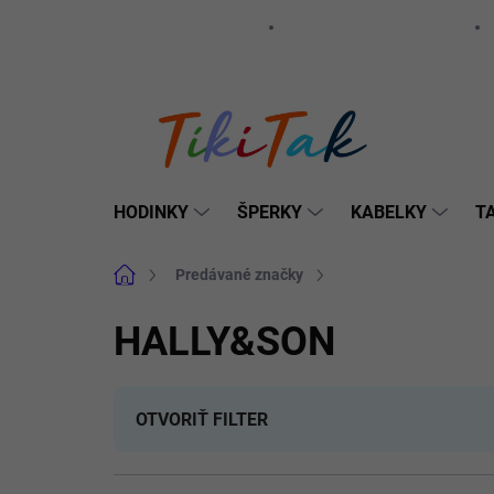
Prejsť
🛻Doprava a platba
🛍️ Obchodné podmienky
na
obsah
HODINKY
ŠPERKY
KABELKY
T
Domov
Predávané značky
HALLY&SON
HALLY&SON
OTVORIŤ FILTER