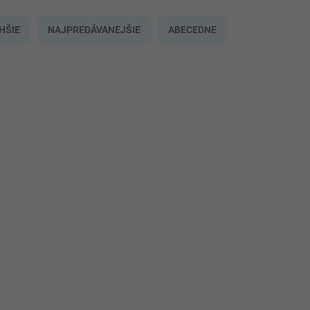
HŠIE
NAJPREDÁVANEJŠIE
ABECEDNE
NAJLACNEJŠIE NA
EN_HS745S02
TRHU
3 - 5 PRAC.DNÍ
(5 KS)
Dámske Slnečné Okuliare