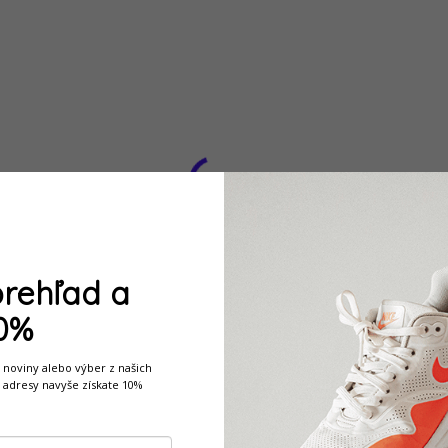
3 - 5 PRAC.DNÍ
(>5 KS)
Pánske Hodinky H2X UCAV (45MM)
€12,55
prehľad a
Do košíka
10%
Objavte dokonalosť - Pánske Hodinky H2X
UCAV (45MM). Tieto štýlové a elegantné
noviny alebo výber z našich
adresy navyše získate 10%
hodinky sú ideálnym doplnkom, ktorý obohatí
váš šatník a podčiarkne vašu jedinečnosť.
Nechajte sa unášať kvalitou,...