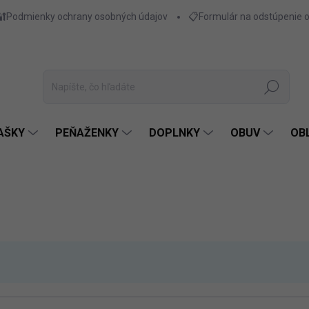
🔐Podmienky ochrany osobných údajov
📋Formulár na odstúpenie 
Hľadať
AŠKY
PEŇAŽENKY
DOPLNKY
OBUV
OB