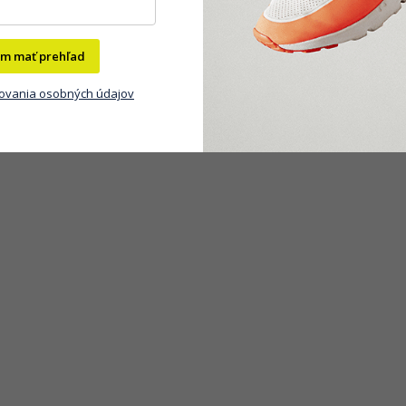
m mať prehľad
ovania osobných údajov