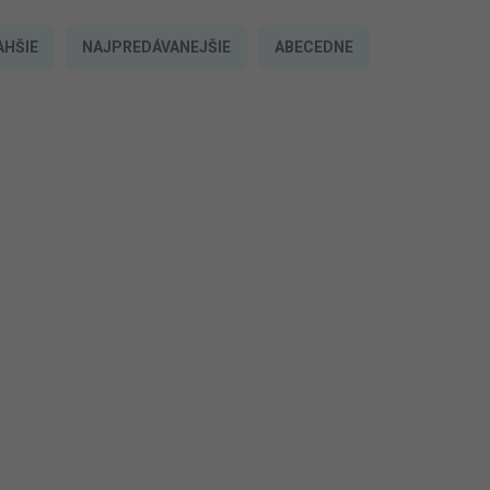
AHŠIE
NAJPREDÁVANEJŠIE
ABECEDNE
NAJLACNEJŠIE NA
EN_DXN-DN2-DFN-DN1
TRHU
3 - 5 PRAC.DNÍ
(>5 KS)
Dámske Hodinky H2X DXN-DN2-