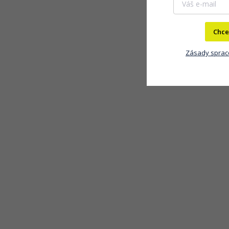
Chce
Zásady sprac
NAJLACNEJŠIE NA
EN_UR1
TRHU
3 - 5 PRAC.DNÍ
(>5 KS)
Pánske Hodinky H2X UR1 (45 MM)