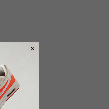
3 - 5 PRAC.DNÍ
(>5 KS)
Pánske Hodinky H2X UNS-UN1
(45MM)
€12,55
Do košíka
Objavte dokonalosť - Pánske Hodinky H2X UNS-
UN1 (45MM). Tieto štýlové a elegantné hodinky
sú ideálnym doplnkom, ktorý obohatí váš šatník
a podčiarkne vašu jedinečnosť. Nechajte sa