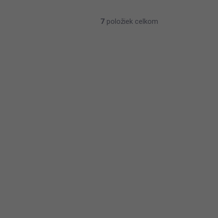
7
položiek celkom
NAJLACNEJŠIE NA
EN_UB1
TRHU
3 - 5 PRAC.DNÍ
(>5 KS)
Pánske Hodinky H2X UB1 (45MM)