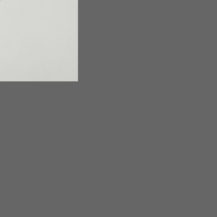
unášať kvalitou,...