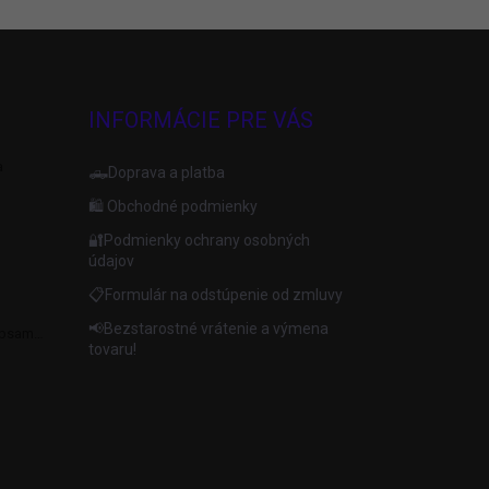
INFORMÁCIE PRE VÁS
a
🛻Doprava a platba
🛍️ Obchodné podmienky
🔐Podmienky ochrany osobných
údajov
📋Formulár na odstúpenie od zmluvy
📢Bezstarostné vrátenie a výmena
apsami
tovaru!