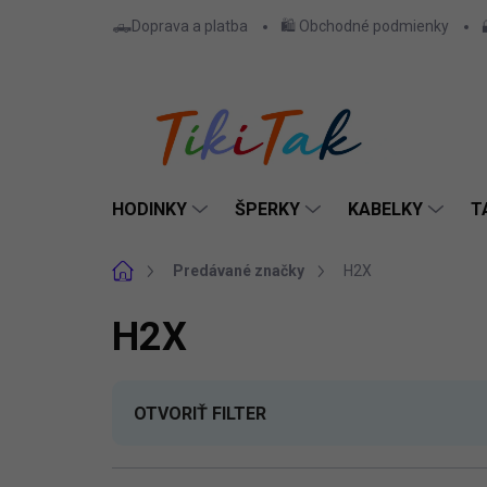
Prejsť
🛻Doprava a platba
🛍️ Obchodné podmienky
na
obsah
HODINKY
ŠPERKY
KABELKY
T
Domov
Predávané značky
H2X
H2X
OTVORIŤ FILTER