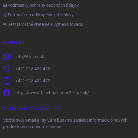
🔐Podmienky ochrany osobných údajov
📋Formulár na odstúpenie od zmluvy
📢Bezstarostné vrátenie a výmena tovaru!
KONTAKT
info
@
tikitak.sk
+421 918 431 472
+421 918 431 472
https://www.facebook.com/tikitak.sk/
ODOBERAŤ NEWSLETTER
Vložte svoj e-mail a my Vám budeme zasielať informácie o nových
produktoch na našom e-shope.