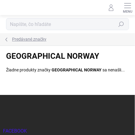
Prejsť
na
obsah
Hľadať
Predávané značky
GEOGRAPHICAL NORWAY
Žiadne produkty značky
GEOGRAPHICAL NORWAY
sa nenašli...
Z
á
p
ä
t
i
FACEBOOK