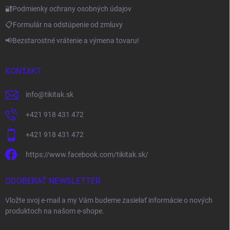
🔐Podmienky ochrany osobných údajov
📋Formulár na odstúpenie od zmluvy
📢Bezstarostné vrátenie a výmena tovaru!
KONTAKT
info
@
tikitak.sk
+421 918 431 472
+421 918 431 472
https://www.facebook.com/tikitak.sk/
ODOBERAŤ NEWSLETTER
Vložte svoj e-mail a my Vám budeme zasielať informácie o nových
produktoch na našom e-shope.