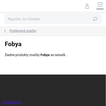
Prejsť
na
obsah
Hľadať
Predávané značky
Fobya
Žiadne produkty značky
Fobya
sa nenašli...
Z
á
p
ä
t
i
FACEBOOK