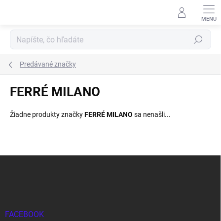
Prejsť
na
obsah
Hľadať
Predávané značky
FERRÉ MILANO
Žiadne produkty značky
FERRÉ MILANO
sa nenašli...
Z
á
p
ä
t
i
FACEBOOK