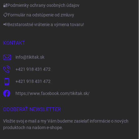
🔐Podmienky ochrany osobných údajov
📋Formulár na odstúpenie od zmluvy
📢Bezstarostné vrátenie a výmena tovaru!
KONTAKT
info
@
tikitak.sk
+421 918 431 472
+421 918 431 472
https://www.facebook.com/tikitak.sk/
ODOBERAŤ NEWSLETTER
Vložte svoj e-mail a my Vám budeme zasielať informácie o nových
produktoch na našom e-shope.