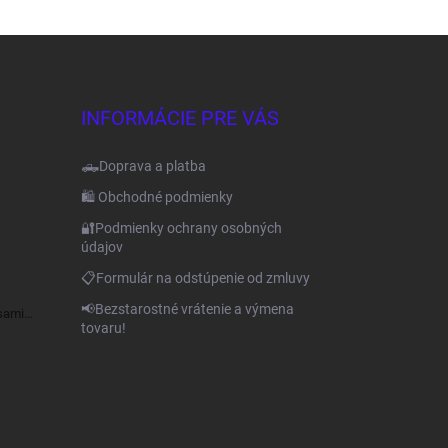
INFORMÁCIE PRE VÁS
🛻Doprava a platba
🛍️ Obchodné podmienky
🔐Podmienky ochrany osobných
údajov
📋Formulár na odstúpenie od zmluvy
📢Bezstarostné vrátenie a výmena
sami
tovaru!