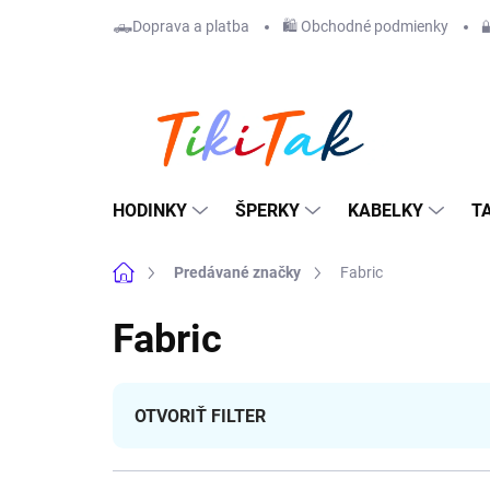
Prejsť
🛻Doprava a platba
🛍️ Obchodné podmienky

na
obsah
HODINKY
ŠPERKY
KABELKY
T
Domov
Predávané značky
Fabric
Fabric
OTVORIŤ FILTER