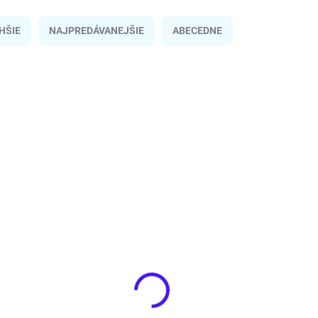
HŠIE
NAJPREDÁVANEJŠIE
ABECEDNE
ODOSIELAME IHNEĎ
V1148986901
NAJLACNEJŠIE NA
TRHU
SKLADOM
(1 KS)
Pánska Bežecká Obuv Fabric Mercy