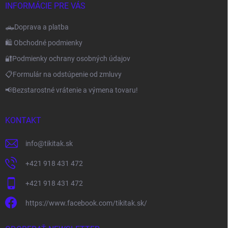
INFORMÁCIE PRE VÁS
🛻Doprava a platba
🛍️ Obchodné podmienky
🔐Podmienky ochrany osobných údajov
📋Formulár na odstúpenie od zmluvy
📢Bezstarostné vrátenie a výmena tovaru!
KONTAKT
info
@
tikitak.sk
+421 918 431 472
+421 918 431 472
https://www.facebook.com/tikitak.sk/