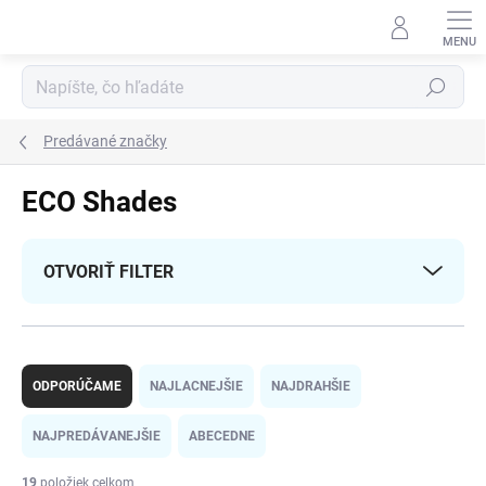
Prejsť
na
obsah
Hľadať
Predávané značky
ECO Shades
OTVORIŤ FILTER
R
a
ODPORÚČAME
NAJLACNEJŠIE
NAJDRAHŠIE
d
e
NAJPREDÁVANEJŠIE
ABECEDNE
n
i
19
položiek celkom