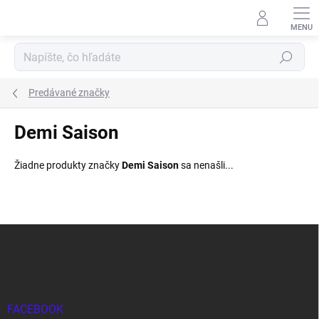
Prejsť
na
obsah
Hľadať
Predávané značky
Demi Saison
Žiadne produkty značky
Demi Saison
sa nenašli...
Z
á
p
ä
t
i
FACEBOOK