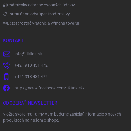
🔐Podmienky ochrany osobných údajov
📋Formulár na odstúpenie od zmluvy
📢Bezstarostné vrátenie a výmena tovaru!
KONTAKT
info
@
tikitak.sk
+421 918 431 472
+421 918 431 472
https://www.facebook.com/tikitak.sk/
ODOBERAŤ NEWSLETTER
Vložte svoj e-mail a my Vám budeme zasielať informácie o nových
produktoch na našom e-shope.