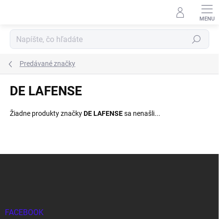
Prejsť
na
obsah
Hľadať
Predávané značky
DE LAFENSE
Žiadne produkty značky
DE LAFENSE
sa nenašli...
Z
á
p
ä
t
i
FACEBOOK