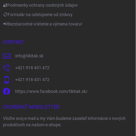
🔐Podmienky ochrany osobných údajov
📋Formulár na odstúpenie od zmluvy
📢Bezstarostné vrátenie a výmena tovaru!
KONTAKT
info
@
tikitak.sk
+421 918 431 472
+421 918 431 472
https://www.facebook.com/tikitak.sk/
ODOBERAŤ NEWSLETTER
Vložte svoj e-mail a my Vám budeme zasielať informácie o nových
produktoch na našom e-shope.