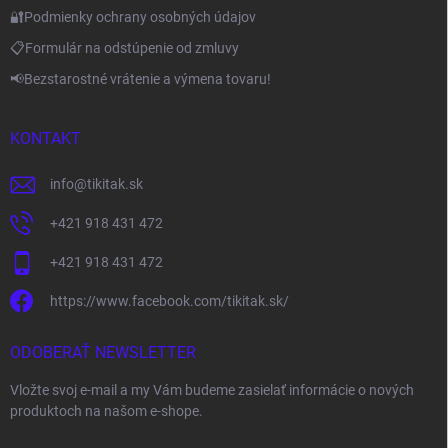
🔐Podmienky ochrany osobných údajov
📋Formulár na odstúpenie od zmluvy
📢Bezstarostné vrátenie a výmena tovaru!
KONTAKT
info
@
tikitak.sk
+421 918 431 472
+421 918 431 472
https://www.facebook.com/tikitak.sk/
ODOBERAŤ NEWSLETTER
Vložte svoj e-mail a my Vám budeme zasielať informácie o nových
produktoch na našom e-shope.