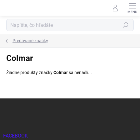
Prejsť
na
obsah
Hľadať
Predávané značky
Colmar
Žiadne produkty značky
Colmar
sa nenašli...
Z
á
p
ä
t
i
FACEBOOK