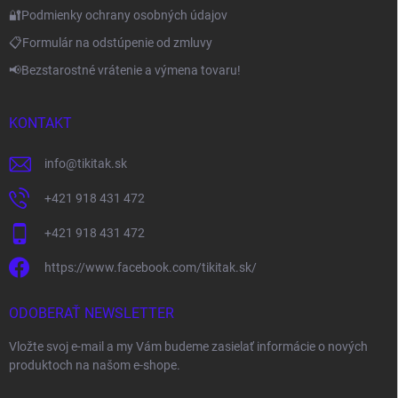
🔐Podmienky ochrany osobných údajov
📋Formulár na odstúpenie od zmluvy
📢Bezstarostné vrátenie a výmena tovaru!
KONTAKT
info
@
tikitak.sk
+421 918 431 472
+421 918 431 472
https://www.facebook.com/tikitak.sk/
ODOBERAŤ NEWSLETTER
Vložte svoj e-mail a my Vám budeme zasielať informácie o nových
produktoch na našom e-shope.