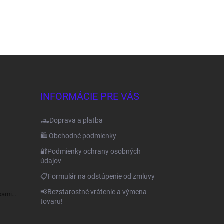
INFORMÁCIE PRE VÁS
🛻Doprava a platba
🛍️ Obchodné podmienky
🔐Podmienky ochrany osobných
údajov
📋Formulár na odstúpenie od zmluvy
📢Bezstarostné vrátenie a výmena
sami
tovaru!