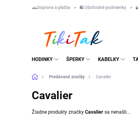
Prejsť
🛻Doprava a platba
🛍️ Obchodné podmienky

na
obsah
HODINKY
ŠPERKY
KABELKY
T
Domov
Predávané značky
Cavalier
Cavalier
Žiadne produkty značky
Cavalier
sa nenašli...