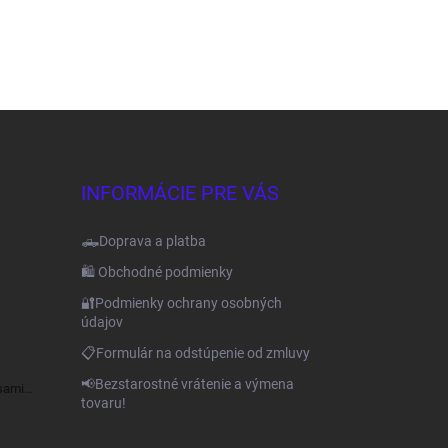
INFORMÁCIE PRE VÁS
🛻Doprava a platba
🛍️ Obchodné podmienky
🔐Podmienky ochrany osobných
údajov
📋Formulár na odstúpenie od zmluvy
📢Bezstarostné vrátenie a výmena
sami
tovaru!