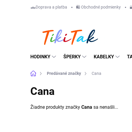
Prejsť
🛻Doprava a platba
🛍️ Obchodné podmienky

na
obsah
HODINKY
ŠPERKY
KABELKY
T
Domov
Predávané značky
Cana
Cana
Žiadne produkty značky
Cana
sa nenašli...