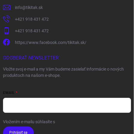
info
@
tikitak.sk
+421 918 431 472
+421 918 431 472
https://www.facebook.com/tikitak.sk/
ODOBERAŤ NEWSLETTER
Vložte svoj e-mail a my Vám budeme zasielať informácie o nových
produktoch na našom e-shope.
EMAIL
Vložením e-mailu súhlasíte s
podmienkami ochrany osobných údajov
Prihlásiť sa