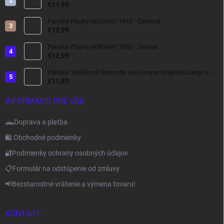
kapucňou tmavomodrá , vetrovka do dažďa
€11,95
Pánske Plavky NORWAY 1963 - Červená
€12,99
Pánske Plavky NORWAY 1963 - Zelená
€12,99
Pánske Teplákové Bermudy Lee Cooper Originals Cargo s
bočnými Kapsami tmavo šedé
€11,95
INFORMÁCIE PRE VÁS
🛻Doprava a platba
🛍️ Obchodné podmienky
🔐Podmienky ochrany osobných údajov
📋Formulár na odstúpenie od zmluvy
📢Bezstarostné vrátenie a výmena tovaru!
KONTAKT