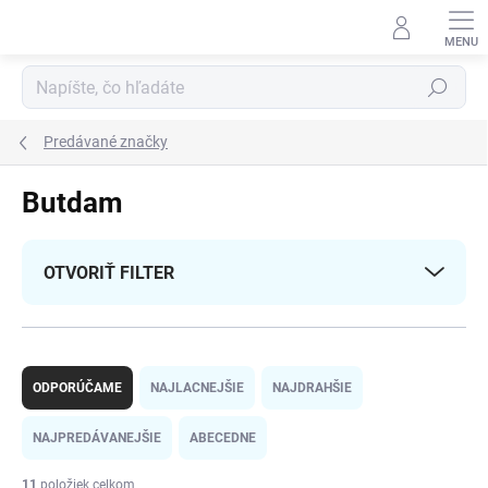
Prejsť
na
obsah
Hľadať
Predávané značky
Butdam
OTVORIŤ FILTER
R
a
ODPORÚČAME
NAJLACNEJŠIE
NAJDRAHŠIE
d
e
NAJPREDÁVANEJŠIE
ABECEDNE
n
i
11
položiek celkom