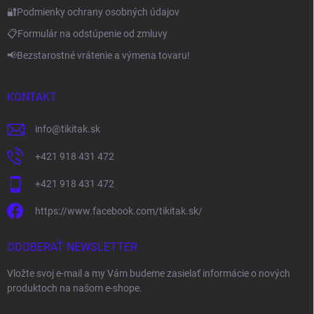
🔐Podmienky ochrany osobných údajov
📋Formulár na odstúpenie od zmluvy
📢Bezstarostné vrátenie a výmena tovaru!
KONTAKT
info
@
tikitak.sk
+421 918 431 472
+421 918 431 472
https://www.facebook.com/tikitak.sk/
ODOBERAŤ NEWSLETTER
Vložte svoj e-mail a my Vám budeme zasielať informácie o nových
produktoch na našom e-shope.