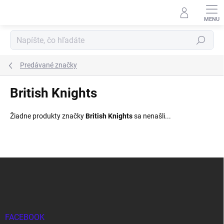
Prejsť
na
obsah
Hľadať
Predávané značky
British Knights
Žiadne produkty značky
British Knights
sa nenašli...
Z
á
p
ä
t
i
FACEBOOK