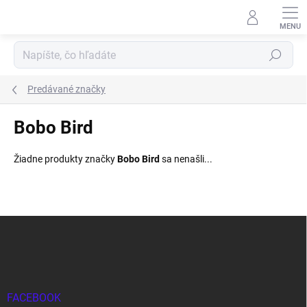
Prejsť
na
obsah
Hľadať
Predávané značky
Bobo Bird
Žiadne produkty značky
Bobo Bird
sa nenašli...
Z
á
p
ä
t
i
FACEBOOK