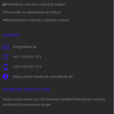
🔐Podmienky ochrany osobných údajov
📋Formulár na odstúpenie od zmluvy
📢Bezstarostné vrátenie a výmena tovaru!
KONTAKT
info
@
tikitak.sk
+421 918 431 472
+421 918 431 472
https://www.facebook.com/tikitak.sk/
ODOBERAŤ NEWSLETTER
Vložte svoj e-mail a my Vám budeme zasielať informácie o nových
produktoch na našom e-shope.