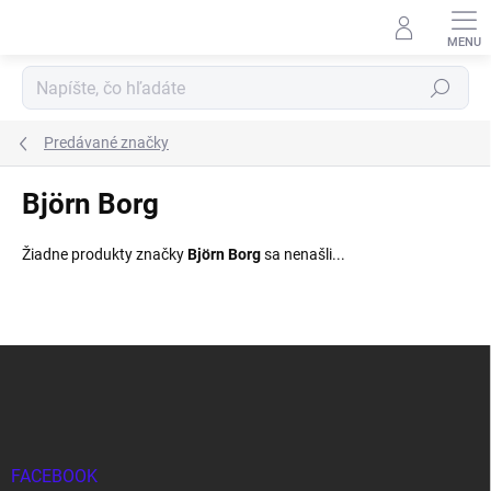
Prejsť
na
obsah
Hľadať
Predávané značky
Björn Borg
Žiadne produkty značky
Björn Borg
sa nenašli...
Z
á
p
ä
t
i
FACEBOOK