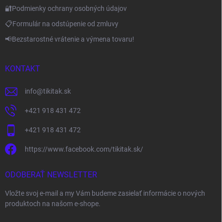
🔐Podmienky ochrany osobných údajov
📋Formulár na odstúpenie od zmluvy
📢Bezstarostné vrátenie a výmena tovaru!
KONTAKT
info
@
tikitak.sk
+421 918 431 472
+421 918 431 472
https://www.facebook.com/tikitak.sk/
ODOBERAŤ NEWSLETTER
Vložte svoj e-mail a my Vám budeme zasielať informácie o nových
produktoch na našom e-shope.