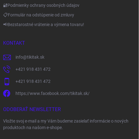
🔐Podmienky ochrany osobných údajov
📋Formulár na odstúpenie od zmluvy
📢Bezstarostné vrátenie a výmena tovaru!
KONTAKT
info
@
tikitak.sk
+421 918 431 472
+421 918 431 472
https://www.facebook.com/tikitak.sk/
ODOBERAŤ NEWSLETTER
Vložte svoj e-mail a my Vám budeme zasielať informácie o nových
produktoch na našom e-shope.