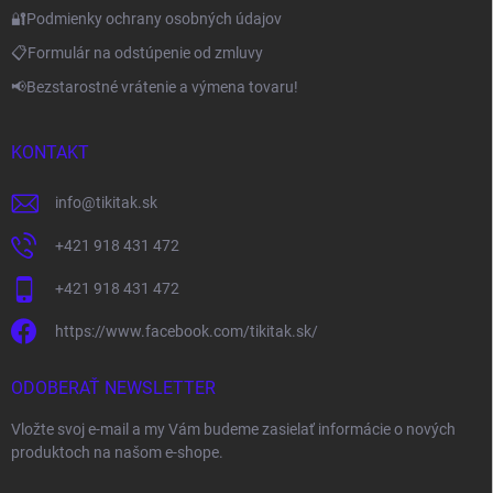
🔐Podmienky ochrany osobných údajov
📋Formulár na odstúpenie od zmluvy
📢Bezstarostné vrátenie a výmena tovaru!
KONTAKT
info
@
tikitak.sk
+421 918 431 472
+421 918 431 472
https://www.facebook.com/tikitak.sk/
ODOBERAŤ NEWSLETTER
Vložte svoj e-mail a my Vám budeme zasielať informácie o nových
produktoch na našom e-shope.