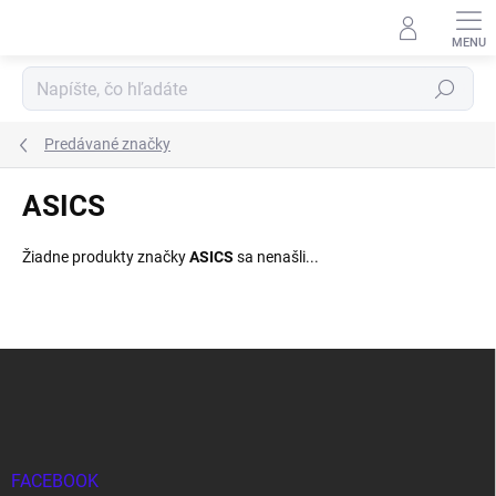
Prejsť
na
obsah
Hľadať
Predávané značky
ASICS
Žiadne produkty značky
ASICS
sa nenašli...
Z
á
p
ä
t
i
FACEBOOK