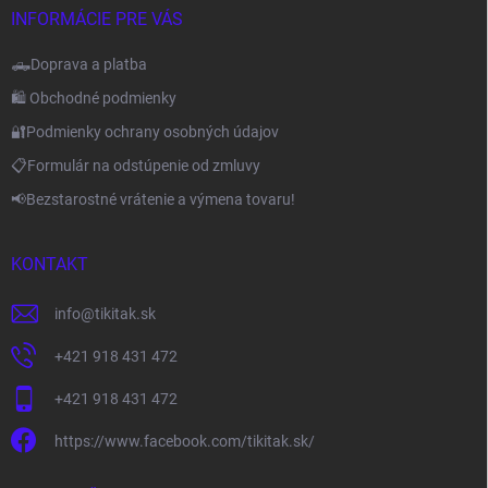
INFORMÁCIE PRE VÁS
🛻Doprava a platba
🛍️ Obchodné podmienky
🔐Podmienky ochrany osobných údajov
📋Formulár na odstúpenie od zmluvy
📢Bezstarostné vrátenie a výmena tovaru!
KONTAKT
info
@
tikitak.sk
+421 918 431 472
+421 918 431 472
https://www.facebook.com/tikitak.sk/