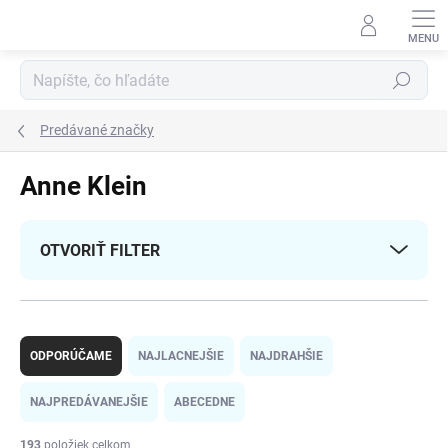
Prejsť
na
obsah
Hľadať
Predávané značky
Anne Klein
OTVORIŤ FILTER
R
a
ODPORÚČAME
NAJLACNEJŠIE
NAJDRAHŠIE
d
e
NAJPREDÁVANEJŠIE
ABECEDNE
n
i
193
položiek celkom