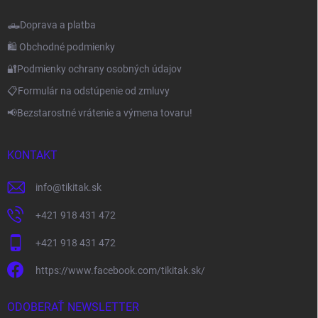
🛻Doprava a platba
🛍️ Obchodné podmienky
🔐Podmienky ochrany osobných údajov
📋Formulár na odstúpenie od zmluvy
📢Bezstarostné vrátenie a výmena tovaru!
KONTAKT
info
@
tikitak.sk
+421 918 431 472
+421 918 431 472
https://www.facebook.com/tikitak.sk/
ODOBERAŤ NEWSLETTER