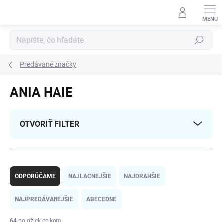
Prejsť
na
obsah
Hľadať
Predávané značky
ANIA HAIE
OTVORIŤ FILTER
R
a
ODPORÚČAME
NAJLACNEJŠIE
NAJDRAHŠIE
d
e
NAJPREDÁVANEJŠIE
ABECEDNE
n
i
64
položiek celkom