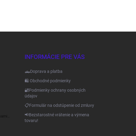
INFORMÁCIE PRE VÁS
🛻Doprava a platba
🛍️ Obchodné podmienky
🔐Podmienky ochrany osobných
údajov
📋Formulár na odstúpenie od zmluvy
📢Bezstarostné vrátenie a výmena
sami
tovaru!