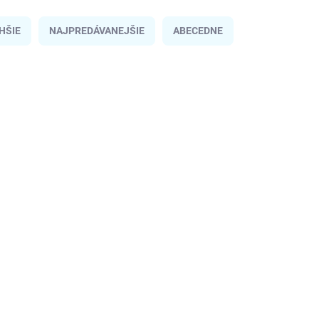
HŠIE
NAJPREDÁVANEJŠIE
ABECEDNE
ODOSIELAME IHNEĎ
OD
NB_KK00009 BLACK
NAJLACNEJŠIE NA
TRHU
SKLADOM
(4 KS)
Čierna dámska stredná crossbody