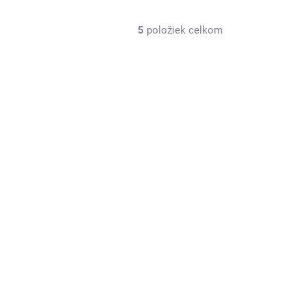
5
položiek celkom
OSIELAME IHNEĎ
NB_AM0289 KHAKI
NAJLACNEJŠIE NA
TRHU
SKLADOM
(2 KS)
Kapučínovo hnedý dámsky prešívaný