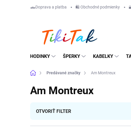
Prejsť
🛻Doprava a platba
🛍️ Obchodné podmienky

na
obsah
HODINKY
ŠPERKY
KABELKY
T
Domov
Predávané značky
Am Montreux
Am Montreux
OTVORIŤ FILTER