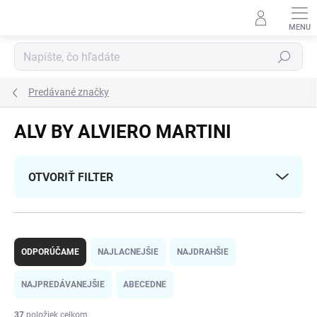
Prejsť
na
obsah
Hľadať
Predávané značky
ALV BY ALVIERO MARTINI
OTVORIŤ FILTER
R
a
ODPORÚČAME
NAJLACNEJŠIE
NAJDRAHŠIE
d
e
NAJPREDÁVANEJŠIE
ABECEDNE
n
i
37
položiek celkom