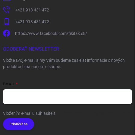
+421 918 431 472
+421 918 431 472
https://www.facebook.com/tikitak.sk/
ODOBERAŤ NEWSLETTER
Vložte svoj e-mail a my Vám budeme zasielať informácie o nových
produktoch na našom e-shope.
EMAIL
Vložením e-mailu súhlasíte s
podmienkami ochrany osobných údajov
Prihlásiť sa