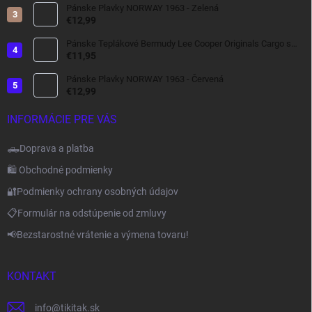
Pánske Plavky NORWAY 1963 - Zelená
€12,99
Pánske Teplákové Bermudy Lee Cooper Originals Cargo s
bočnými Kapsami tmavo šedé
€11,95
Pánske Plavky NORWAY 1963 - Červená
€12,99
INFORMÁCIE PRE VÁS
🛻Doprava a platba
🛍️ Obchodné podmienky
🔐Podmienky ochrany osobných údajov
📋Formulár na odstúpenie od zmluvy
📢Bezstarostné vrátenie a výmena tovaru!
KONTAKT
info
@
tikitak.sk