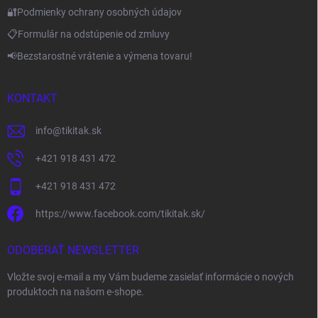
🔐Podmienky ochrany osobných údajov
📋Formulár na odstúpenie od zmluvy
📢Bezstarostné vrátenie a výmena tovaru!
KONTAKT
info
@
tikitak.sk
+421 918 431 472
+421 918 431 472
https://www.facebook.com/tikitak.sk/
ODOBERAŤ NEWSLETTER
Vložte svoj e-mail a my Vám budeme zasielať informácie o nových
produktoch na našom e-shope.