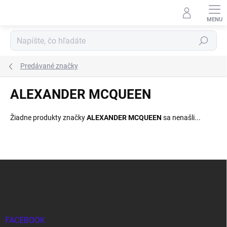
Prejsť
na
obsah
Hľadať
Predávané značky
ALEXANDER MCQUEEN
Žiadne produkty značky
ALEXANDER MCQUEEN
sa nenašli...
Z
á
p
ä
t
i
FACEBOOK